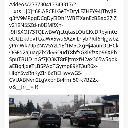
/videos/273730413343317/?
__xts__[0]=68.ARCELGeTYDryLFZHFY94JTbyjiP
g3fV9MPpgDCqDyElDh1WBFIXanEzBBsd27lZ
v219N55Zd-n0DMRXn-
-9HSXOI73TQEwBwYjLtqtasLQtrEKcDRbym0z
eUGIzkdovTtxaWx5wu6AZxlLhybPRil6HjgwbZ
yPmWk79pZNW5YzL1Ef1M5LXgHj4aunOLHCk
OGFq2ajuagZix7ky6DudT8bfYG8i6fzXo96XPb
SpuTBUD_nGf7JO3KT8tEjtmxfH2ax305w5qok
aEBq4JxeTLB5PAbTGymp89KF3uR6x-
HlqY5vzRnKyZlrl6zTiEHwvwG5-
CVUABNvn2LgVxphBi4rmf50-k7BZ2x-
o&__tn__=-R