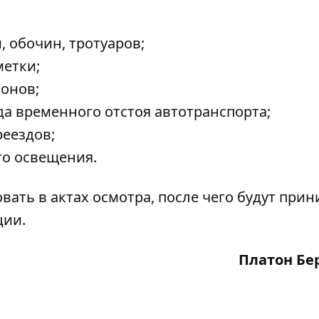
, обочин, тротуаров;
метки;
онов;
а временного отстоя автотранспорта;
еездов;
о освещения.
ать в актах осмотра, после чего будут при
ции.
Платон Бе