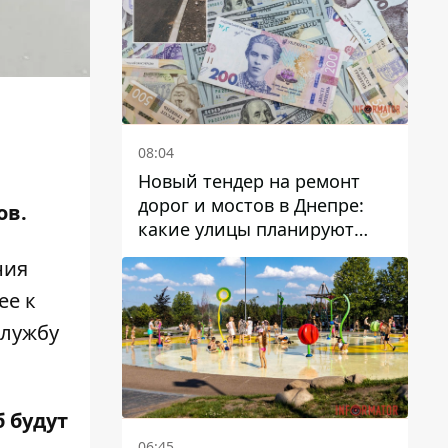
08:04
Новый тендер на ремонт
дорог и мостов в Днепре:
ов.
какие улицы планируют
обновить и сколько
ния
десятков миллионов гривен
ее к
на это хотят потратить
службу
 будут
06:45