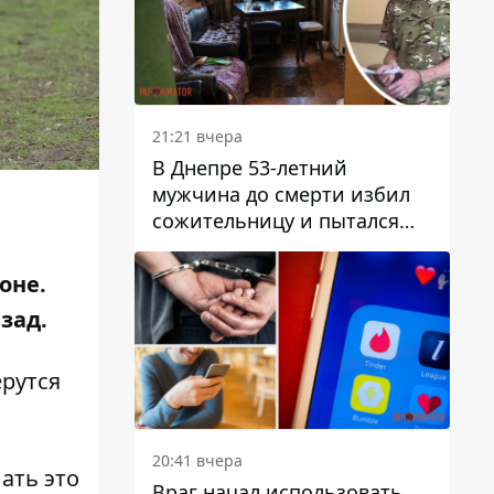
21:21 вчера
В Днепре 53-летний
мужчина до смерти избил
сожительницу и пытался
скрыть преступление:
детали
оне.
зад.
ерутся
.
20:41 вчера
ать это
Враг начал использовать