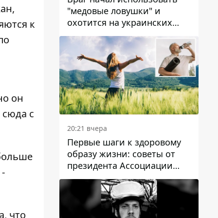
ан,
"медовые ловушки" и
охотится на украинских
яются к
военнослужащих
по
но он
 сюда с
20:21 вчера
Первые шаги к здоровому
образу жизни: советы от
 больше
президента Ассоциации
-
диетологов Украины
, что