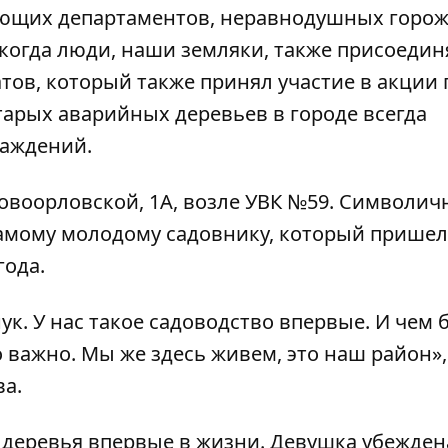
ующих департаментов, неравнодушных горож
, когда люди, наши земляки, также присоедин
атов, который также принял участие в акции 
тарых аварийных деревьев в городе всегда
саждений.
овоорловской, 1А, возле УВК №59. Символич
самому молодому садовнику, который пришел
года.
к. У нас такое садоводство впервые. И чем
о важно. Мы же здесь живем, это наш район», 
а.
деревья впервые в жизни. Девушка убеждена