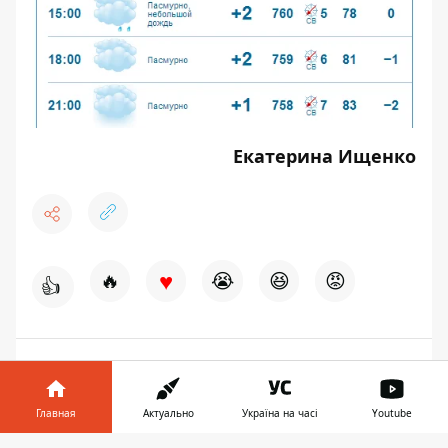
Екатерина Ищенко
♥
🔥
😭
😆
😡
👍
ПОГОДА
НОВОСТИ ДНЕПРА
Главная
Актуально
Україна на часі
Youtube