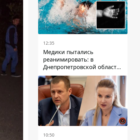
12:35
Медики пытались
реанимировать: в
Днепропетровской области
двухлетний мальчик утонул
в бассейне
10:50