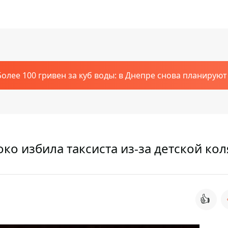
Более 100 гривен за куб воды: в Днепре снова планирую
ко избила таксиста из-за детской кол
👍