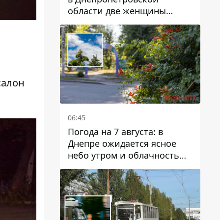
области две женщины
отравились грибами
салон
06:45
Погода на 7 августа: в
Днепре ожидается ясное
небо утром и облачность
после обеда