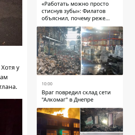
«Работать можно просто
стиснув зубы»: Филатов
объяснил, почему реже
пишет в соцсетях и
раскритиковал медийность
чиновников
 Хотя у
нам
10:00
тлана.
Враг повредил склад сети
"Алкомаг" в Днепре