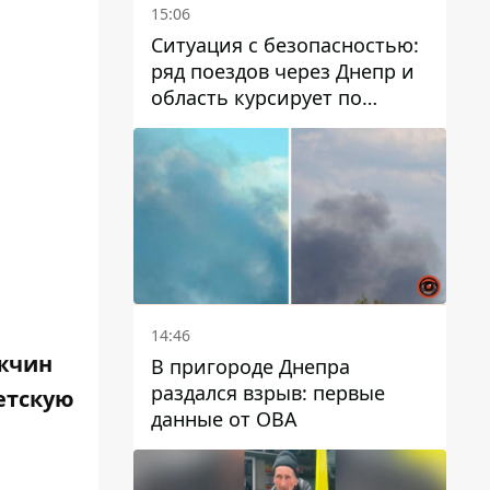
15:06
Ситуация с безопасностью:
ряд поездов через Днепр и
область курсирует по
измененному маршруту, а
часть пути заменили
автобусами и электричками
14:46
ужчин
В пригороде Днепра
раздался взрыв: первые
детскую
данные от ОВА