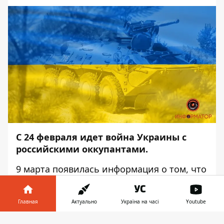
С 24 февраля идет война Украины с
российскими оккупантами.
9 марта появилась информация о том, что
вражеская колонна выдвинулась в
сторону Кривого Рога. Об этом сообщает
Главная
Актуально
Україна на часі
Youtube
Информатор
со ссылкой на
пост
председателя Днепропетровского
Информатор в