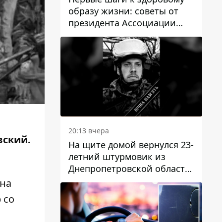
образу жизни: советы от
президента Ассоциации
диетологов Украины
20:13 вчера
вский.
На щите домой вернулся 23-
летний штурмовик из
Днепропетровской области
Богдан Бескровный
ана
 со