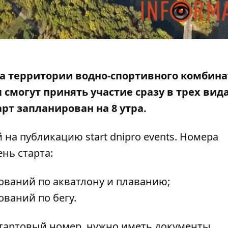
 на территории водно-спортивного комбина
ы смогут
принять участие сразу в трех вид
арт запланирован на 8 утра.
 на публикацию start dnipro events
. Номера
нь старта:
внований по акватлону и плаванию;
ований по бегу.
тартовый номер, нужно иметь документы,