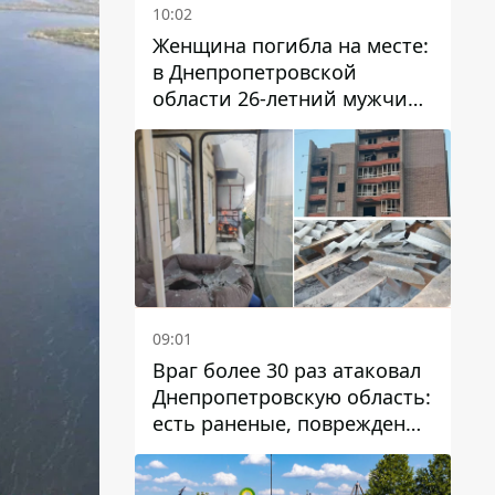
10:02
Женщина погибла на месте:
в Днепропетровской
области 26-летний мужчина
избил трех человек
металлическим предметом
09:01
Враг более 30 раз атаковал
Днепропетровскую область:
есть раненые, повреждены
лицей, дома и предприятия