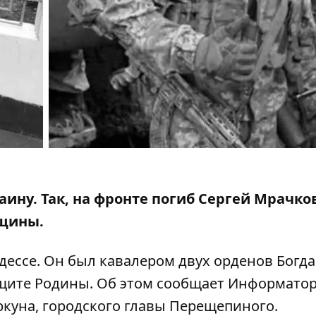
ину. Так,
на фронте погиб
Сергей Мрачко
бщины.
дессе. Он был кавалером двух орденов Богд
ащите Родины. Об этом сообщает Информатор
куна, городского главы Перещепиного
.