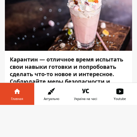
Карантин — отличное время испытать
свои навыки готовки и попробовать
сделать что-то новое и интересное.
Соблюдайте меры безопасности и
хорошо проводите время!
Главная
Актуально
Україна на часі
Youtube
Информатор
предлагает испытать себя в
качестве шеф-повара. Выбирайте рецепт,
Информатор в
Скачать
который вам по душе.
телефоне
👉
Продукты: