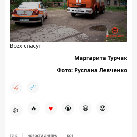
Всех спасут
Маргарита Турчак
Фото: Руслана Левченко
♥
🔥
😭
😆
😡
👍
ГСЧС
НОВОСТИ ДНЕПРА
КОТ