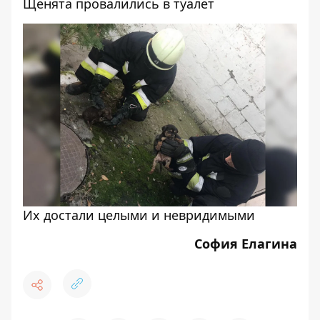
Щенята провалились в туалет
Их достали целыми и невридимыми
София Елагина