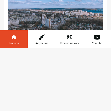
Главная
Актуально
Україна на часі
Youtube
Информатор в
Скачать
телефоне
👉
По дороге за облаками