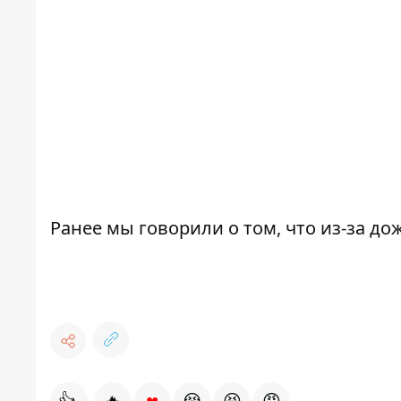
Ранее мы говорили о том, что
из-за до
♥
👍
🔥
😭
😆
😡