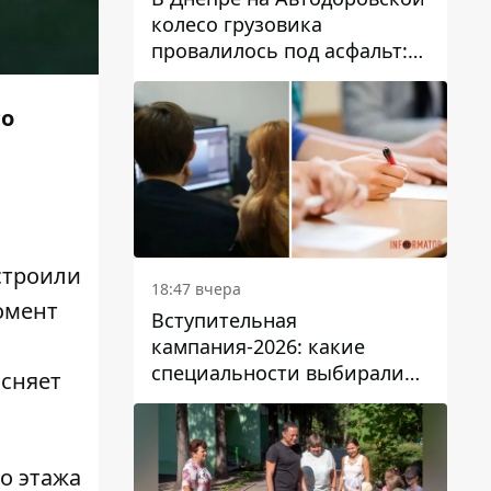
колесо грузовика
провалилось под асфальт:
движение заблокировано
го
строили
18:47 вчера
омент
Вступительная
кампания-2026: какие
специальности выбирали
ясняет
абитуриенты в Украине
о этажа