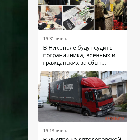
вредят машине
19:31 вчера
В Никополе будут судить
пограничника, военных и
гражданских за сбыт
психотропов
19:13 вчера
В Днепре на Автодоровской