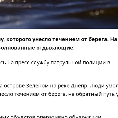
, которого унесло течением от берега. На
зволнованные отдыхающие.
сь
на пресс-службу патрульной полиции в
а острове Зеленом на реке Днепр. Люди умо
несло течением от берега, на обратный путь 
ных объектов оперативно обнаружили