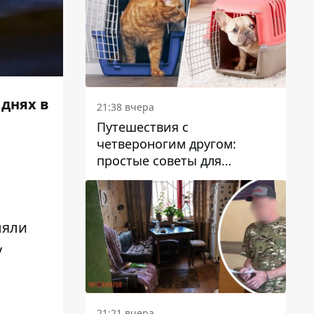
 днях в
21:38 вчера
Путешествия с
четвероногим другом:
простые советы для
поездок с животными
ляли
у
21:21 вчера