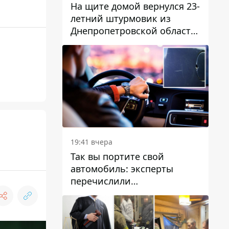
На щите домой вернулся 23-
летний штурмовик из
Днепропетровской области
Богдан Бескровный
19:41 вчера
Так вы портите свой
автомобиль: эксперты
перечислили
распространенные
привычки водителей,
которые на самом деле