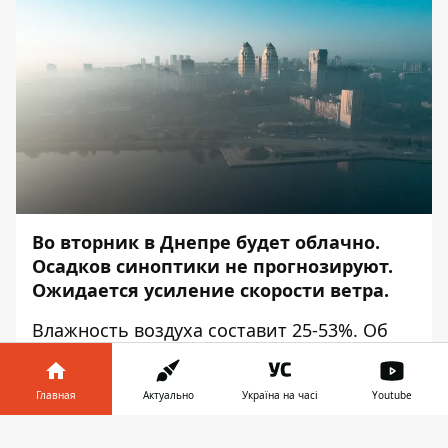
Во вторник в Днепре будет облачно.
Осадков синоптики не прогнозируют.
Ожидается усиление скорости ветра.
Влажность воздуха составит 25-53%. Об
этом сообщает
Информатор
со ссылкой на
Украинский гидрометцентр.
Главная
Актуально
Україна на часі
Youtube
Холоднее всего будет рано утром — в 6:00
Информатор в
термометры покажут 6 градусов тепла.