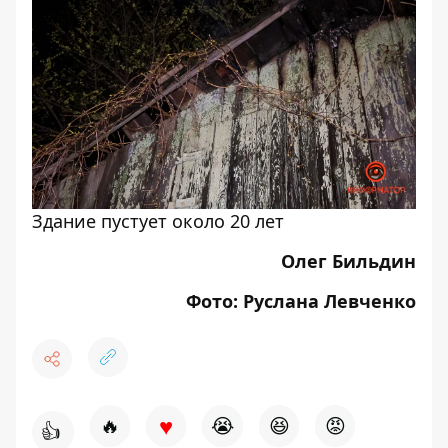
Здание пустует около 20 лет
Олег Бильдин
Фото: Руслана Левченко
♥
🔥
😭
😆
😡
👍