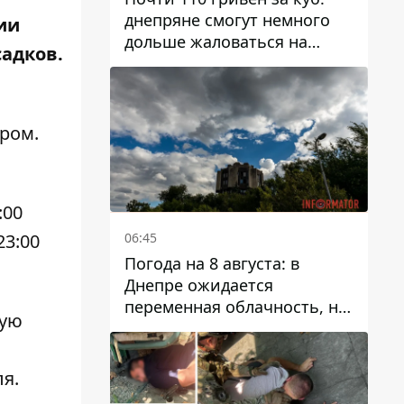
днепряне смогут немного
ии
дольше жаловаться на
садков.
запланированные тарифы
на воду на 2027 год
ром.
:00
06:45
23:00
Погода на 8 августа: в
Днепре ожидается
переменная облачность, но
кую
может пойти дождь
ля.