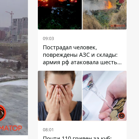
09:03
Пострадал человек,
повреждены АЗС и склады:
армия рф атаковала шесть
районов Днепропетровской
области
08:01
Почти 110 гривен за куб: