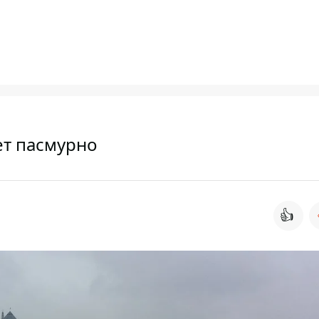
ет пасмурно
👍