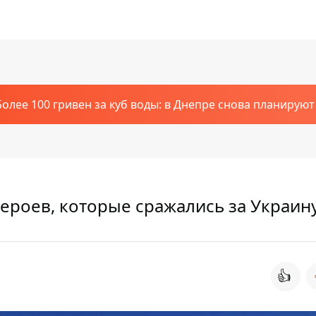
Более 100 гривен за куб воды: в Днепре снова планирую
ероев, которые сражались за Украин
👍