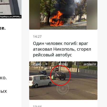
хе.
14:27
Один человек погиб: враг
атаковал Никополь, сгорел
рейсовый автобус
ко.
мых
13:44