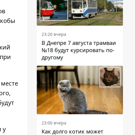
ов
якобы
23:20 вчера
В Днепре 7 августа трамваи
ежий
№18 будут курсировать по-
 при
другому
 месте
ого,
будут
23:00 вчера
м
у
Как долго котик может