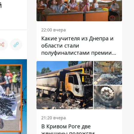
й
22:00 вчера
Какие учителя из Днепра и
области стали
полуфиналистами премии
Global Teacher Prize Ukraine
2026
21:20 вчера
В Кривом Роге две
женщины подожгли