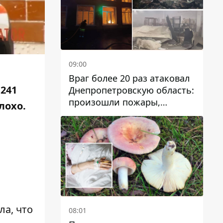
09:00
Враг более 20 раз атаковал
№241
Днепропетровскую область:
произошли пожары,
лохо.
повреждены дома,
инфраструктура и авто
ла, что
08:01