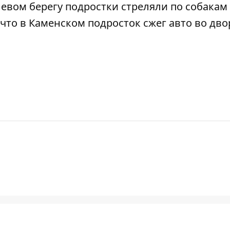
 левом берегу
подростки стреляли по собакам
 что
в Каменском подросток сжег авто во дво