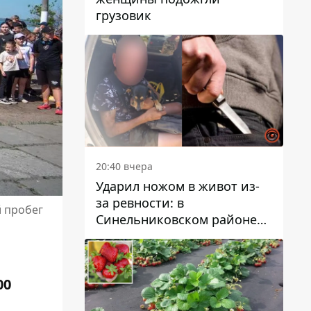
грузовик
20:40 вчера
Ударил ножом в живот из-
за ревности: в
й пробег
Синельниковском районе
задержали 49-летнего
мужчину за убийство
00