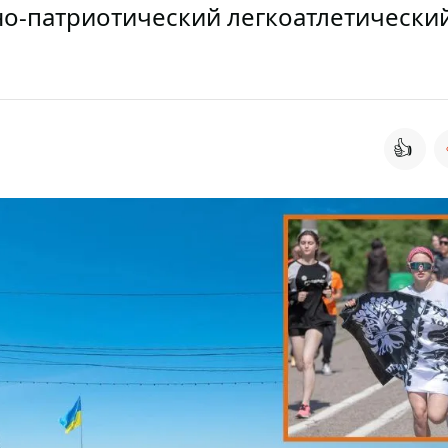
но-патриотический легкоатлетически
👍