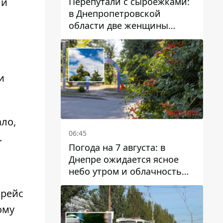
Перепутали с сыроежками:
 и
в Днепропетровской
области две женщины
отравились грибами
и
ло,
06:45
.
Погода на 7 августа: в
Днепре ожидается ясное
небо утром и облачность
после обеда
 рейс
ому