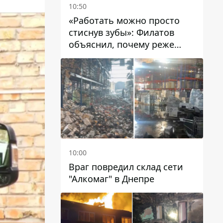
10:50
«Работать можно просто
стиснув зубы»: Филатов
объяснил, почему реже
пишет в соцсетях и
раскритиковал медийность
чиновников
10:00
Враг повредил склад сети
"Алкомаг" в Днепре