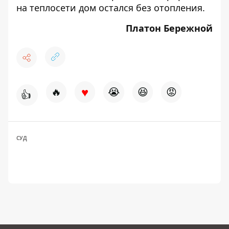
на теплосети дом остался без отопления
.
Платон Бережной
♥
🔥
😭
😆
😡
👍
СУД