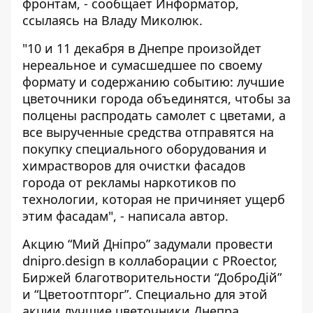
фронтам, - сообщает
Информатор
,
ссылаясь на Владу Миколюк.
"10 и 11 декабря в Днепре произойдет
нереальное и сумасшедшее по своему
формату и содержанию событию: лучшие
цветочники города объединятся, чтобы за
полцены распродать самолет с цветами, а
все вырученные средства отправятся на
покупку специального оборудования и
химрастворов для очистки фасадов
города от рекламы наркотиков по
технологии, которая не причиняет ущерб
этим фасадам", - написала автор.
Акцию “Мий Дніпро” задумали провести
dnipro.design в коллаборации с PRoector,
Биржей благотворительности “ДоброДій”
и “Цветоотпторг”. Специально для этой
акции лучшие цветочники Днепра