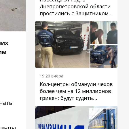
Днепропетровской области
простились с Защитником
Александром Репиным
ших
оим
19:20 вчера
Кол-центры обманули чехов
более чем на 12 миллионов
гривен: будут судить
нать
днепрянина,
организовавшего
транснациональную
преступную организацию
раинцы