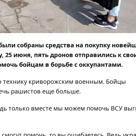
были собраны средства на покупку новей
у, 25 июня, пять дронов отправились к св
омочь бойцам в борьбе с оккупантами.
ю технику криворожским военным. Бойцы
ечь рашистов еще больше.
едь только вместе мы можем помочь ВСУ выг
не смогут помочь, то вы ошибаетесь. Ведь ук