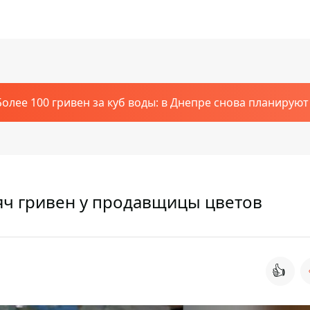
Более 100 гривен за куб воды: в Днепре снова планирую
яч гривен у продавщицы цветов
👍