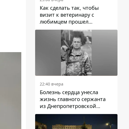
Как сделать так, чтобы
визит к ветеринару с
любимцем прошел
спокойно: простые советы
22:40 вчера
Болезнь сердца унесла
жизнь главного сержанта
из Днепропетровской
области Юрия Свистуна