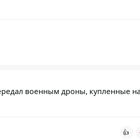
ередал военным дроны, купленные н
👍