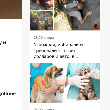
23:20 вчера
у и
Угрожали, избивали и
требовали 5 тысяч
долларов и авто: в
Павлограде задержали двух
мужчин
добное
23:00 вчера