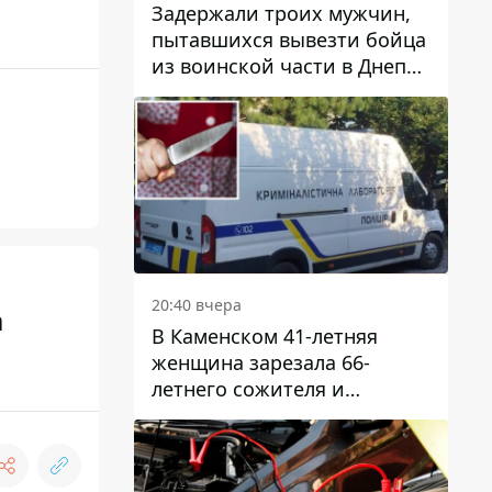
Задержали троих мужчин,
пытавшихся вывезти бойца
из воинской части в Днепр
за 7 тысяч долларов: среди
них был врач
20:40 вчера
а
В Каменском 41-летняя
женщина зарезала 66-
летнего сожителя и
пыталась обмануть
полицейских