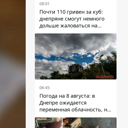
08:01
Почти 110 гривен за куб:
днепряне смогут немного
дольше жаловаться на
запланированные тарифы
на воду на 2027 год
06:45
Погода на 8 августа: в
Днепре ожидается
переменная облачность, но
может пойти дождь