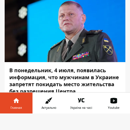
В понедельник, 4 июля,
появилась
информация, что мужчинам в Украине
запретят покидать место жительства
без разрешения Центра
комплектования и социальной
поддержки. Уже 5 июля опубликовали
Главная
Актуально
Україна на часі
Youtube
письмо от Главнокомандующего ВС
Украины, в котором действительно
Информатор в
Скачать
говорится о запрете. По этому поводу в
телефоне
👉