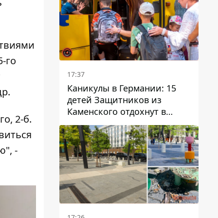
ь
ствиями
5-го
17:37
т
Каникулы в Германии: 15
р.
детей Защитников из
Каменского отдохнут в
о, 2-б.
Вуппертале
явиться
", -
17:26