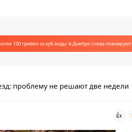
Более 100 гривен за куб воды: в Днепре снова планирую
езд: проблему не решают две недели
👍