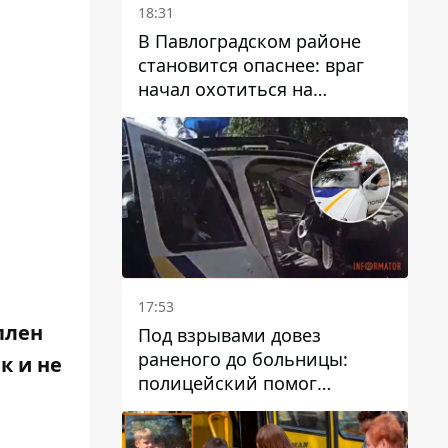
18:31
В Павлоградском районе
становится опаснее: враг
начал охотиться на
гражданский и военный
транспорт
17:53
плен
Под взрывами довез
раненого до больницы:
к и не
полицейский помог
пострадавшему после атаки
на Каменский район