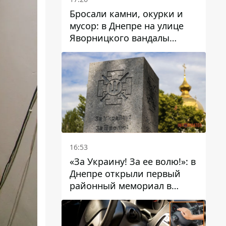
Бросали камни, окурки и
мусор: в Днепре на улице
Яворницкого вандалы
повредили питьевые
фонтаны
16:53
«За Украину! За ее волю!»: в
Днепре открыли первый
районный мемориал в
честь погибших
Защитников