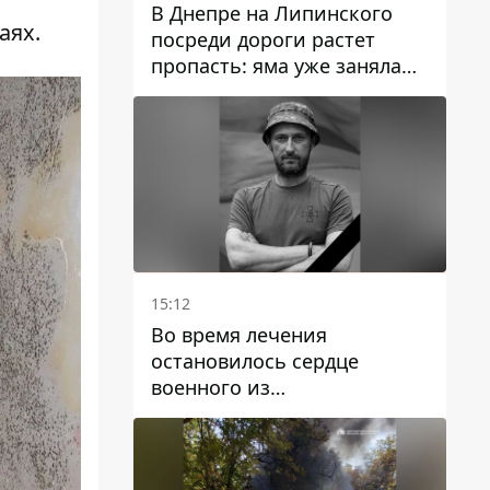
В Днепре на Липинского
аях.
посреди дороги растет
пропасть: яма уже заняла
полосу движения
15:12
Во время лечения
остановилось сердце
военного из
Днепропетровской области
Ростислава Лупашко