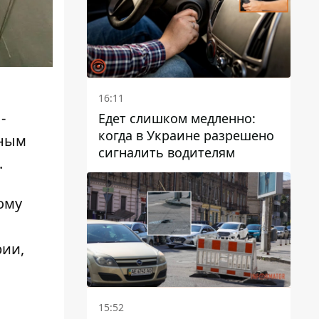
16:11
-
Едет слишком медленно:
когда в Украине разрешено
нным
сигналить водителям
.
ому
рии,
15:52
о