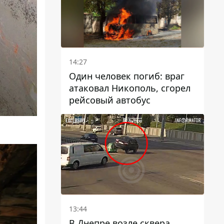
14:27
Один человек погиб: враг
атаковал Никополь, сгорел
рейсовый автобус
13:44
В Днепре возле сквера