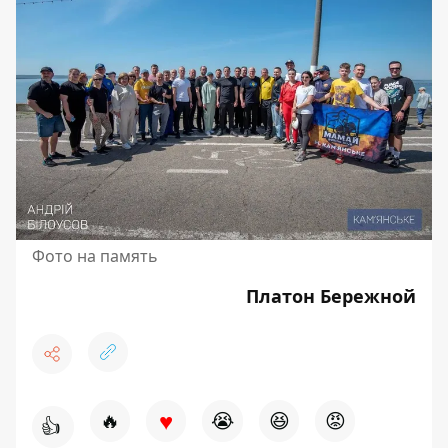
Фото на память
Платон Бережной
♥
🔥
😭
😆
😡
👍