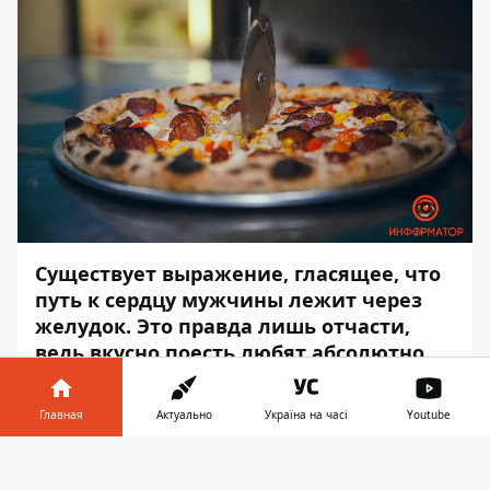
Существует выражение, гласящее, что
путь к сердцу мужчины лежит через
желудок. Это правда лишь отчасти,
ведь вкусно поесть любят абсолютно
все. И, пожалуй, самым универсальным
блюдом из всех, которые только
Главная
Актуально
Україна на часі
Youtube
придумало человечество, является
пицца. В нее можно добавлять или
Информатор в
Скачать
убирать любые ингредиенты. Поэтому
телефоне
👉