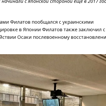
ачинали с японской стороной еще в 2017 год
егами Филатов пообщался с украинскими
ндировке в Японии Филатов также заключил 
йствии Осаки послевоенному восстановлен