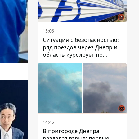
15:06
Ситуация с безопасностью:
ряд поездов через Днепр и
область курсирует по
измененному маршруту, а
часть пути заменили
автобусами и электричками
14:46
В пригороде Днепра
раздался взрыв: первые