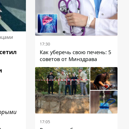
отопительному сезону
енцами
17:30
сетил
Как уберечь свою печень: 5
советов от Минздрава
и
торыми
17:05