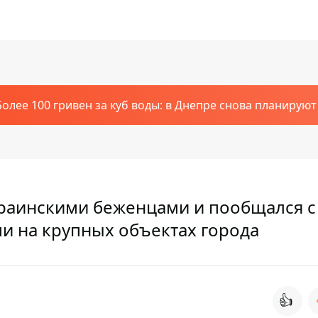
Более 100 гривен за куб воды: в Днепре снова планирую
украинскими беженцами и пообщался с
 на крупных объектах города
👍