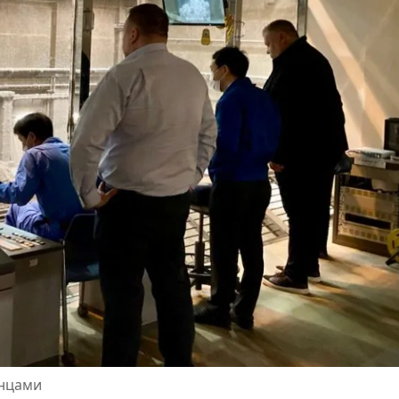
енцами