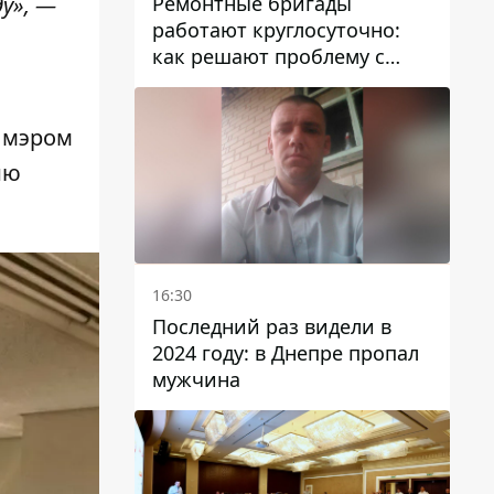
Ремонтные бригады
у», —
работают круглосуточно:
как решают проблему с
водой в Марганецкой
громаде
с мэром
ию
16:30
Последний раз видели в
2024 году: в Днепре пропал
мужчина