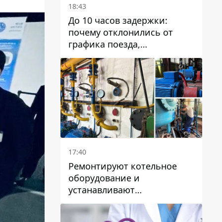
18:43
До 10 часов задержки:
почему отклонились от
графика поезда,
курсирующие через Днепр
и область
17:40
Ремонтируют котельное
оборудование и
устанавливают
генераторные установки:
как в Днепре готовятся к