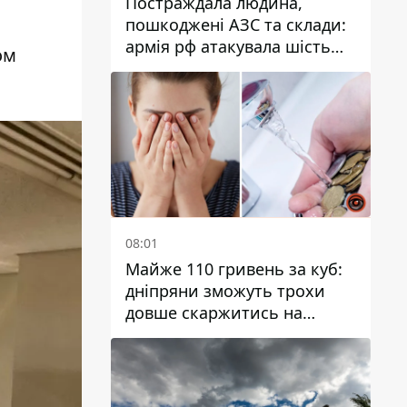
Постраждала людина,
пошкоджені АЗС та склади:
армія рф атакувала шість
ом
районів Дніпропетровської
області
08:01
Майже 110 гривень за куб:
дніпряни зможуть трохи
довше скаржитись на
заплановані тарифи на воду
на 2027 рік