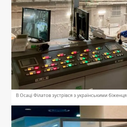
В Осаці Філатов зустрівся з українськими біженц