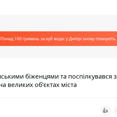
Понад 100 гривень за куб води: у Дніпрі знову планують
їнськими біженцями та поспілкувався з
 великих обʼєктах міста
👍