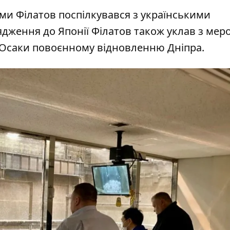
ми Філатов поспілкувався з українськими
рядження до Японії Філатов також уклав з мер
 Осаки повоєнному відновленню Дніпра.