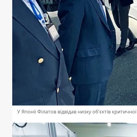
У Японії Філатов відвідав низку обʼєктів критично