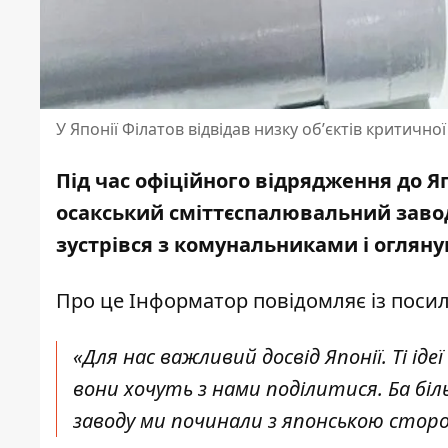
У Японії Філатов відвідав низку обʼєктів критичн
Під час офіційного відрядження до Я
осакський сміттєспалювальний завод
зустрівся з комунальниками і оглян
Про це Інформатор повідомляє із поси
«Для нас важливий досвід Японії. Ті і
вони хочуть з нами поділитися. Ба б
заводу ми починали з японською сторо