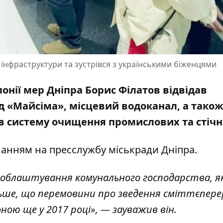
ої інфраструктури та зустрівся з українськими біженцями
понії мер Дніпра Борис Філатов відвідав
 «Майсіма», місцевий водоканал, а також
ув систему очищення промислових та стічн
ланням на пресслужбу міськради Дніпра.
деї облаштування комунального господарства, 
ільше, що перемовини про зведення сміттєпер
ною ще у 2017 році», — зауважив він.