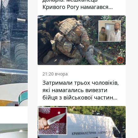
Кривого Рогу намагався
переправити чоловіка до
Словаччини
21:20 вчора
Затримали трьох чоловіків,
які намагались вивезти
бійця з військової частини
до Дніпра за 7 тисяч
доларів: серед них був лікар