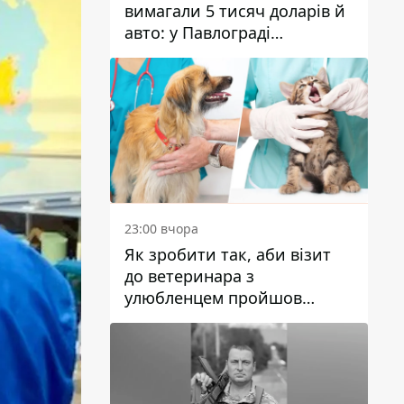
вимагали 5 тисяч доларів й
авто: у Павлограді
затримали двох чоловіків
23:00 вчора
Як зробити так, аби візит
до ветеринара з
улюбленцем пройшов
спокійно: прості поради