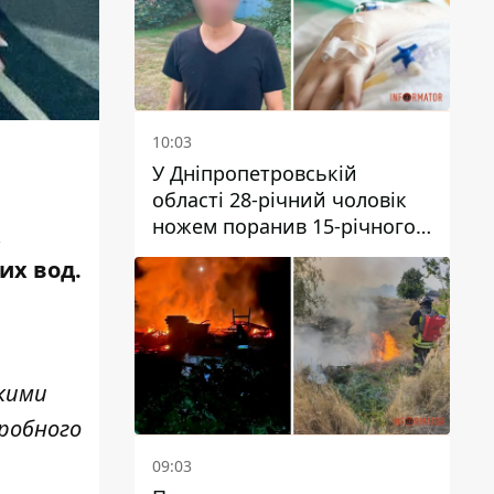
10:03
У Дніпропетровській
області 28-річний чоловік
ножем поранив 15-річного
хлопця
их вод.
якими
еробного
09:03