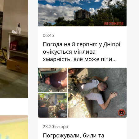
06:45
Погода на 8 серпня: у Дніпрі
очікується мінлива
хмарність, але може піти
дощ
23:20 вчора
Погрожували, били та