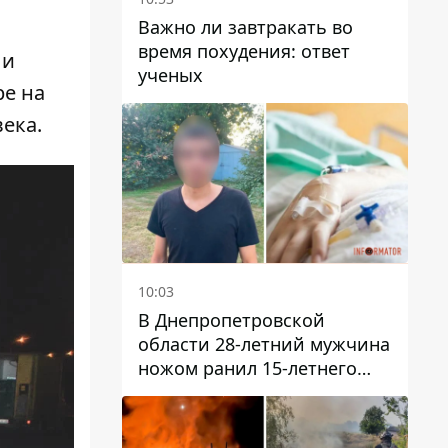
Важно ли завтракать во
время похудения: ответ
ли
ученых
ре на
века.
10:03
В Днепропетровской
области 28-летний мужчина
ножом ранил 15-летнего
парня