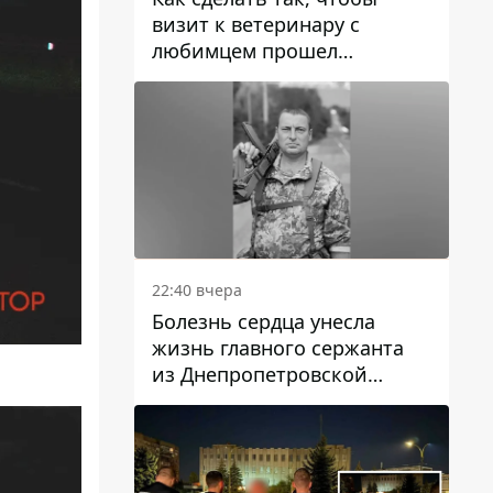
визит к ветеринару с
любимцем прошел
спокойно: простые советы
22:40 вчера
Болезнь сердца унесла
жизнь главного сержанта
из Днепропетровской
области Юрия Свистуна