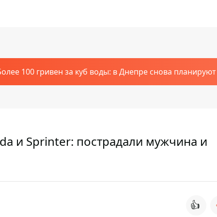
Более 100 гривен за куб воды: в Днепре снова планирую
a и Sprinter: пострадали мужчина и
👍