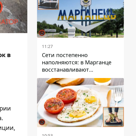
11:27
ок в
Сети постепенно
наполняются: в Марганце
восстанавливают
водоснабжение
арии
.
иции,
10:53