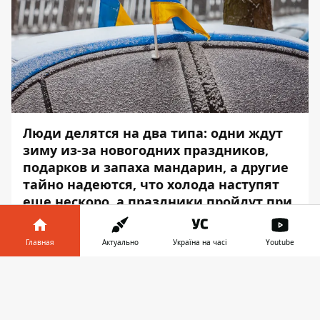
Люди делятся на два типа: одни ждут
зиму из-за новогодних праздников,
подарков и запаха мандарин, а другие
тайно надеются, что холода наступят
еще нескоро, а праздники пройдут при
плюсовой температуре. У нас есть
хорошая новость для первой
Главная
Актуально
Україна на часі
Youtube
категории.
Информатор в
Скачать
Уже на следующей неделе в Днепр
телефоне
👉
доберутся морозы. Об этом сообщает
Информатор
, ссылаясь на гидрометцентр.