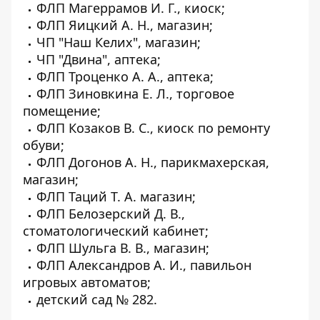
ФЛП Магеррамов И. Г., киоск;
ФЛП Яицкий А. Н., магазин;
ЧП "Наш Келих", магазин;
ЧП "Двина", аптека;
ФЛП Троценко А. А., аптека;
ФЛП Зиновкина Е. Л., торговое
помещение;
ФЛП Козаков В. С., киоск по ремонту
обуви;
ФЛП Догонов А. Н., парикмахерская,
магазин;
ФЛП Таций Т. А. магазин;
ФЛП Белозерский Д. В.,
стоматологический кабинет;
ФЛП Шульга В. В., магазин;
ФЛП Александров А. И., павильон
игровых автоматов;
детский сад № 282.