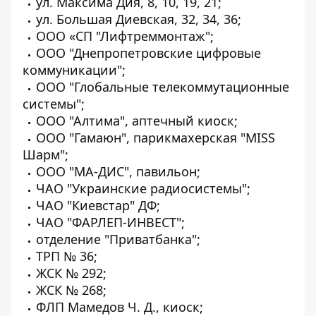
ул. Максима Дия, 8, 10, 19, 21;
ул. Большая Диевская, 32, 34, 36;
ООО «СП "Лифтреммонтаж";
ООО "Днепропетровские цифровые
коммуникации";
ООО "Глобальные телекоммутационные
системы";
ООО "Алтима", аптечный киоск;
ООО "Гамаюн", парикмахерская "MISS
Шарм";
ООО "МА-ДИС", павильон;
ЧАО "Украинские радиосистемы";
ЧАО "Киевстар" ДФ;
ЧАО "ФАРЛЕП-ИНВЕСТ";
отделение "Приватбанка";
ТРП № 36;
ЖСК № 292;
ЖСК № 268;
ФЛП Мамедов Ч. Д., киоск;