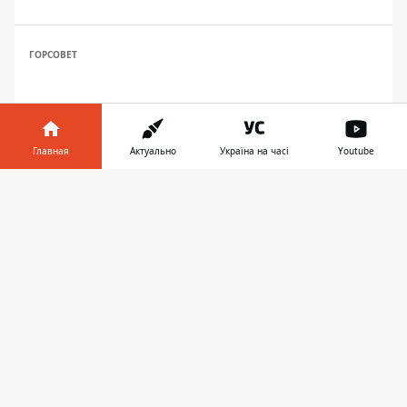
ГОРСОВЕТ
Главная
Актуально
Україна на часі
Youtube
Информатор в
Скачать
телефоне
👉
ПРЕДЛОЖИТЬ НОВОСТЬ
Днепр
Область
Украина