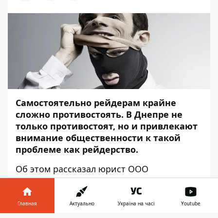
Самостоятельно рейдерам крайне
сложно противостоять. В Днепре не
только противостоят, но и привлекают
внимание общественности к такой
проблеме как рейдерство.
Об этом рассказал юрист ООО
"Финансовая компания
"Днепрфинансгруп" Владимир Гуцол на
пресс-конференции в медиа-
Главная
Актуально
Україна на часі
Youtube
центре
Информатор
. В августе этого года