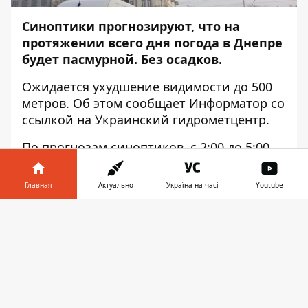
Синоптики прогнозируют, что на
протяжении всего дня погода в Днепре
будет пасмурной. Без осадков.
Ожидается ухудшение видимости до 500
метров. Об этом сообщает
Информатор
со
ссылкой на Украинский гидрометцентр.
По прогнозам синоптиков, с 2:00 до 5:00
температура воздуха составит -2 градуса.
Днем столбик термометра покажет 4 — 6
Главная
Актуально
Україна на часі
Youtube
градусов тепла. Интересно, что самую
высокую температуру в этот день
Информатор в
Скачать
зафиксировали в 1927 году: тогда она
телефоне
👉
составила 20,4 градуса тепла. Холоднее
всего было в 1897-м — 13,4 градусов
мороза.
10 ноября почитается память святой