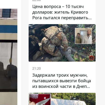
Цена вопроса – 10 тысяч
долларов: житель Кривого
Рога пытался переправить
мужчину в Словакию
21:20
Задержали троих мужчин,
пытавшихся вывезти бойца
из воинской части в Днепр
за 7 тысяч долларов: среди
них был врач