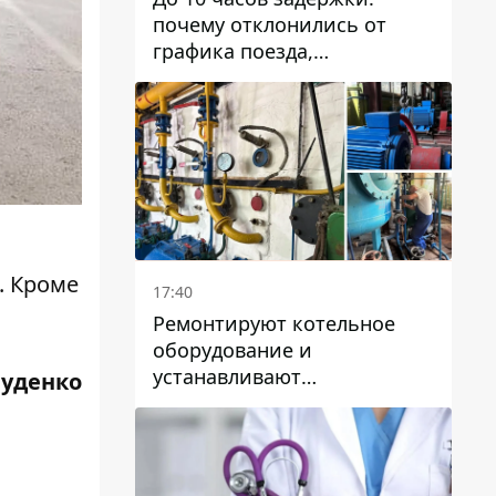
почему отклонились от
графика поезда,
курсирующие через Днепр
и область
. Кроме
17:40
Ремонтируют котельное
оборудование и
устанавливают
Руденко
генераторные установки:
как в Днепре готовятся к
отопительному сезону