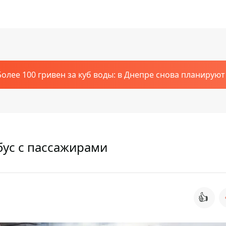
Более 100 гривен за куб воды: в Днепре снова планирую
бус с пассажирами
👍