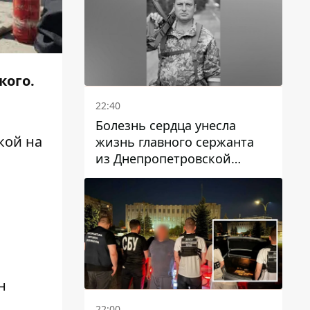
кого.
22:40
Болезнь сердца унесла
кой на
жизнь главного сержанта
из Днепропетровской
области Юрия Свистуна
н
22:00