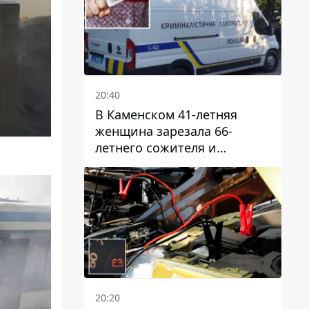
20:40
В Каменском 41-летняя
женщина зарезала 66-
летнего сожителя и
пыталась обмануть
полицейских
20:20