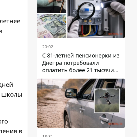
-летнее
и
20:02
С 81-летней пенсионерки из
Днепра потребовали
оплатить более 21 тысячи
гривен за "вмешательство в
дней
работу счетчика"
й школы
ого
ления в
18:31