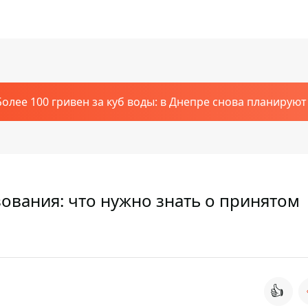
Более 100 гривен за куб воды: в Днепре снова планирую
ования: что нужно знать о принятом
👍