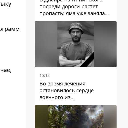
зыку
посреди дороги растет
пропасть: яма уже заняла
полосу движения
рограмм
чае,
15:12
Во время лечения
остановилось сердце
военного из
Днепропетровской области
Ростислава Лупашко