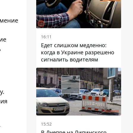
умение
16:11
ие
Едет слишком медленно:
ь
когда в Украине разрешено
сигналить водителям
у.
ния
15:52
т
В Днепре на Липинского