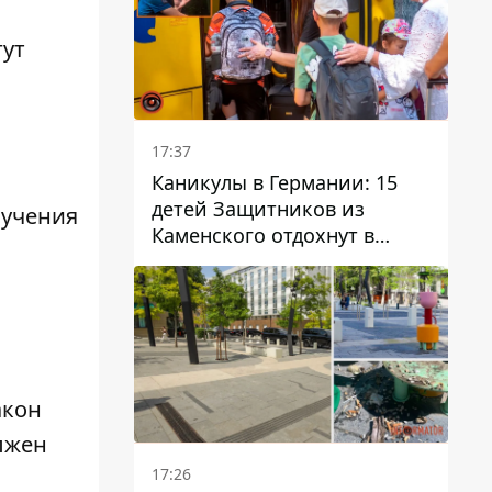
гут
17:37
Каникулы в Германии: 15
детей Защитников из
бучения
Каменского отдохнут в
Вуппертале
акон
лжен
17:26