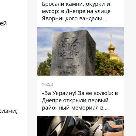
Бросали камни, окурки и
мусор: в Днепре на улице
Яворницкого вандалы
шей
повредили питьевые
фонтаны
16:53
«За Украину! За ее волю!»: в
Днепре открыли первый
районный мемориал в
жизни;
честь погибших
Защитников