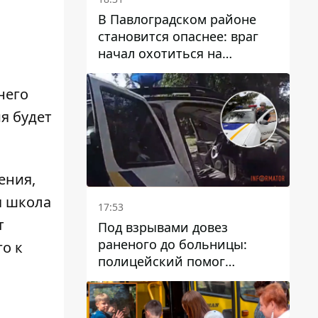
В Павлоградском районе
становится опаснее: враг
начал охотиться на
гражданский и военный
транспорт
него
я будет
ения,
я школа
17:53
т
Под взрывами довез
раненого до больницы:
о к
полицейский помог
пострадавшему после атаки
на Каменский район