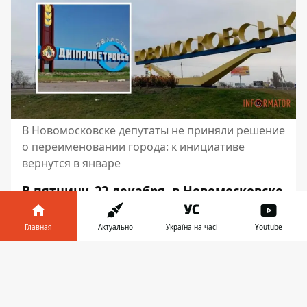
В Новомосковске депутаты не приняли решение
о переименовании города: к инициативе
вернутся в январе
В пятницу, 22 декабря, в Новомосковске
проходила сессия горсовета. В
сессионном зале депутаты должны
Главная
Актуально
Україна на часі
Youtube
были рассмотреть
вопрос о
Информатор в
переименовании города
. Среди
Скачать
телефоне
👉
вариантов были – Новосамарск, Самар,
Новоселица.