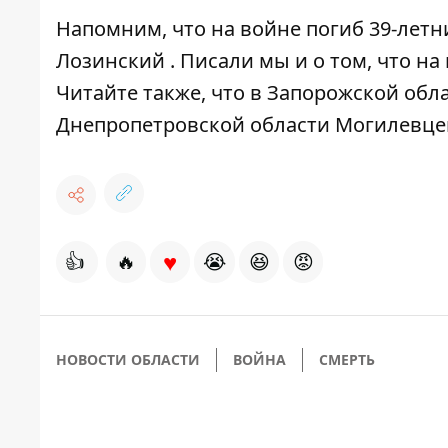
Напомним, что
на войне погиб 39-лет
Лозинский
. Писали мы и о том, что
на
Читайте также, что
в Запорожской обла
Днепропетровской области Могилевце
♥
👍
🔥
😭
😆
😡
НОВОСТИ ОБЛАСТИ
ВОЙНА
СМЕРТЬ