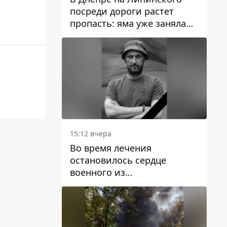
посреди дороги растет
пропасть: яма уже заняла
полосу движения
15:12 вчера
Во время лечения
остановилось сердце
военного из
Днепропетровской области
Ростислава Лупашко