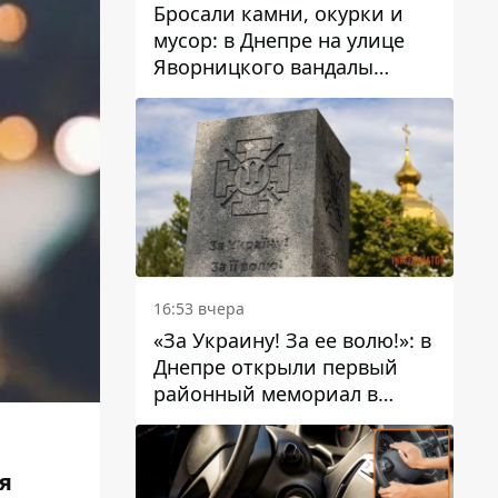
Бросали камни, окурки и
мусор: в Днепре на улице
Яворницкого вандалы
повредили питьевые
фонтаны
16:53 вчера
«За Украину! За ее волю!»: в
Днепре открыли первый
районный мемориал в
честь погибших
Защитников
я