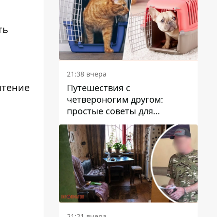
ть
21:38 вчера
чтение
Путешествия с
четвероногим другом:
простые советы для
поездок с животными
21:21 вчера