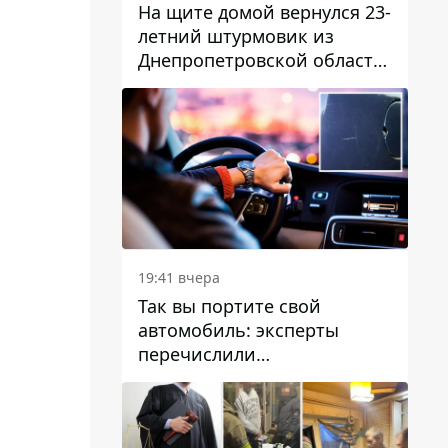
На щите домой вернулся 23-
летний штурмовик из
Днепропетровской области
Богдан Бескровный
19:41 вчера
Так вы портите свой
автомобиль: эксперты
перечислили
распространенные
привычки водителей,
которые на самом деле