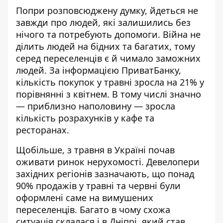
Попри розповсюджену думку, йдеться не
завжди про людей, які залишились без
нічого та потребують допомоги. Війна не
ділить людей на бідних та багатих, тому
серед переселенців є й чимало заможних
людей. За інформацією ПриватБанку,
кількість покупок у травні зросла на 21% у
порівнянні з квітнем. В тому числі значно
— приблизно наполовину — зросла
кількість розрахунків у кафе та
ресторанах.
Щобільше, з травня в Україні почав
оживати ринок нерухомості. Девелопери
західних регіонів зазначають, що понад
90% продажів у травні та червні були
оформлені саме на вимушених
переселенців. Багато в чому схожа
ситуація склалася і в Дніпрі, який став