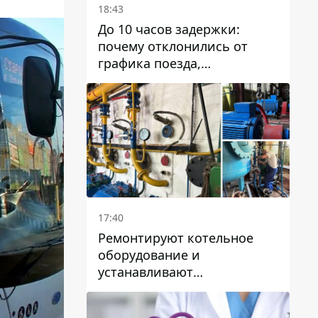
18:43
До 10 часов задержки:
почему отклонились от
графика поезда,
курсирующие через Днепр
и область
17:40
Ремонтируют котельное
оборудование и
устанавливают
генераторные установки:
как в Днепре готовятся к