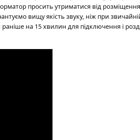
Інформатор просить утриматися від розміщенн
арантуємо вищу якість звуку, ніж при звичайні
 раніше на 15 хвилин для підключення і розд