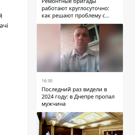
Ремонтные бригады
я
работают круглосуточно:
как решают проблему с
й
водой в Марганецкой
ачі
громаде
16:30
Последний раз видели в
2024 году: в Днепре пропал
мужчина