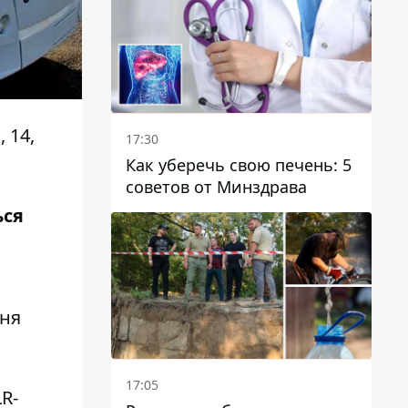
отопительному сезону
 14,
17:30
Как уберечь свою печень: 5
советов от Минздрава
ься
ння
17:05
R-