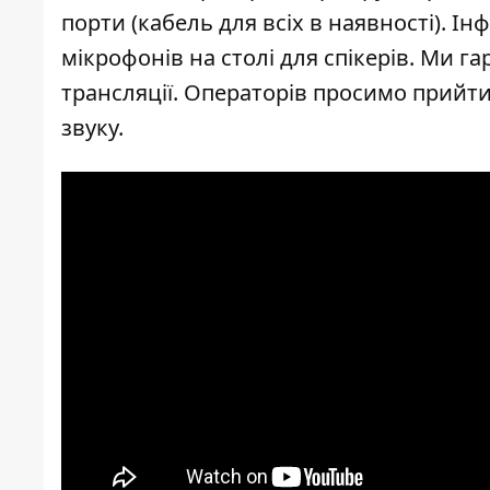
порти (кабель для всіх в наявності). 
мікрофонів на столі для спікерів. Ми г
трансляції. Операторів просимо прийти
звуку.