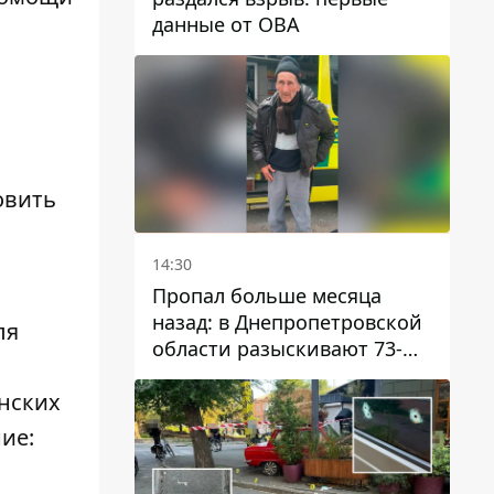
данные от ОВА
а
овить
14:30
Пропал больше месяца
назад: в Днепропетровской
ля
области разыскивают 73-
летнего мужчину
инских
ие: