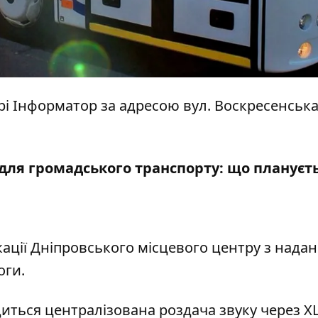
трі Інформатор за адресою вул. Воскресенська,
для громадського транспорту: що плануєт
ікації Дніпровського місцевого центру з нада
оги.
иться централізована роздача звуку через XL