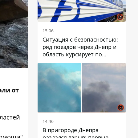
15:06
Ситуация с безопасностью:
ряд поездов через Днепр и
область курсирует по
измененному маршруту, а
часть пути заменили
автобусами и электричками
али от
ластей
14:46
В пригороде Днепра
помощи"
раздался взрыв: первые