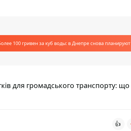
Более 100 гривен за куб воды: в Днепре снова планирую
ів для громадського транспорту: що
👍