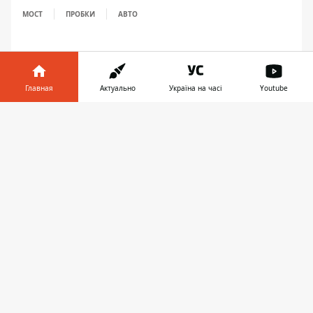
МОСТ
ПРОБКИ
АВТО
Главная
Актуально
Україна на часі
Youtube
Информатор в
Скачать
телефоне
👉
ПРЕДЛОЖИТЬ НОВОСТЬ
Днепр
Область
Украина
Реклама