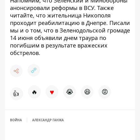
Напомним, что
Зеленский и Минобороны
анонсировали реформы в ВСУ
. Также
читайте, что
жительница Никополя
проходит реабилитацию в Днепре
. Писали
мы и о том, что
в Зеленодольской громаде
14 июня
объявили днем ​​траура по
погибшим в результате вражеских
обстрелов
.
♥
🔥
😭
😆
😡
👍
ВОЙНА
АЛЕКСАНДР ГАНЖА