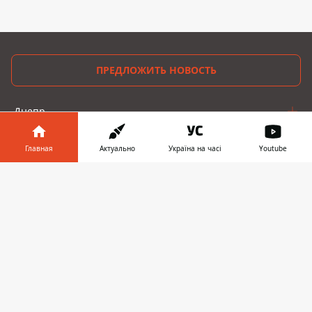
ПРЕДЛОЖИТЬ НОВОСТЬ
Днепр
Область
Главная
Актуально
Україна на часі
Youtube
Украина
Информатор в
Скачать
телефоне
👉
Реклама
Пресс-релизы
О нас