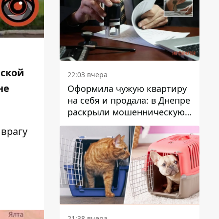
вской
22:03 вчера
не
Оформила чужую квартиру
на себя и продала: в Днепре
раскрыли мошенническую
схему с недвижимостью
 врагу
21:38 вчера