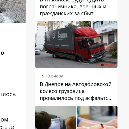
пограничника, военных и
гражданских за сбыт
психотропов
го
19:13 вчера
В Днепре на Автодоровской
колесо грузовика
шлось
провалилось под асфальт:
движение заблокировано
дом
.
абный