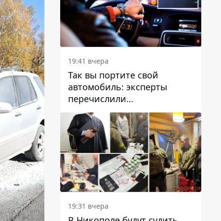
19:41 вчера
Так вы портите свой
автомобиль: эксперты
перечислили
распространенные
привычки водителей,
которые на самом деле
вредят машине
19:31 вчера
В Никополе будут судить