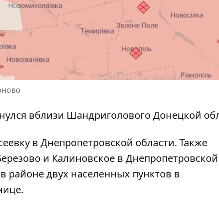
рново
инулся вблизи Шандриголового Донецкой об
сеевку в Днепропетровской области
. Также
Березово и Калиновское в Днепропетровской
 в районе двух населенных пунктов в
нице
.