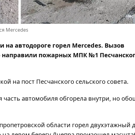
ся Mercedes
и на автодороге горел Mercedes. Вызов
сто направили пожарных МПК №1 Песчанско
лкой на
пост Песчанского сельского совета
.
 часть автомобиля обгорела внутри, но обо
пропетровской области горел двухэтажный 
о
на левом берегу Днепра произошел масшт