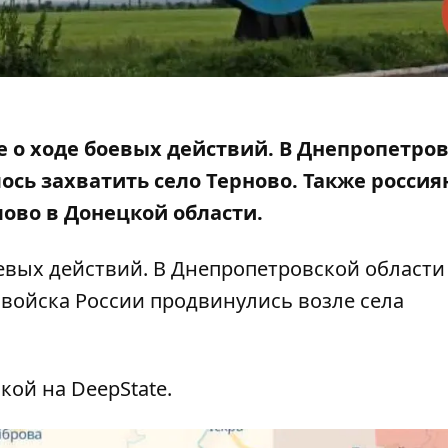
е о ходе боевых действий. В Днепропетро
ось захватить село Терново. Также россия
ово в Донецкой области.
евых действий. В Днепропетровской области
е войска России продвинулись возле села
лкой на
DeepState
.