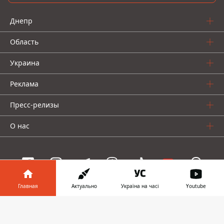
Днепр
Область
Украина
Реклама
Пресс-релизы
О нас
Главная
Актуально
Україна на часі
Youtube
Информатор проекты
Информатор в
Скачать
Информатор
Информатор
Информатор
телефоне
👉