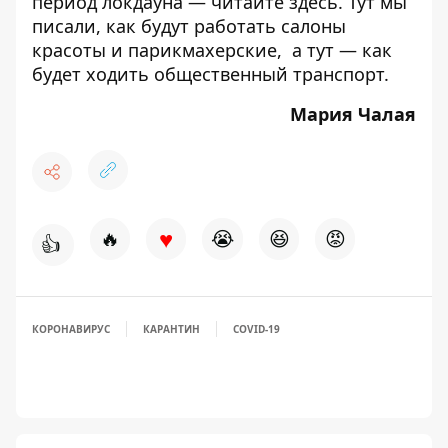
период локдауна — читайте
здесь
.
Тут
мы
писали, как будут работать салоны
красоты и парикмахерские, а
тут
— как
будет ходить общественный транспорт.
Мария Чалая
♥
🔥
😭
😆
😡
👍
КОРОНАВИРУС
КАРАНТИН
COVID-19