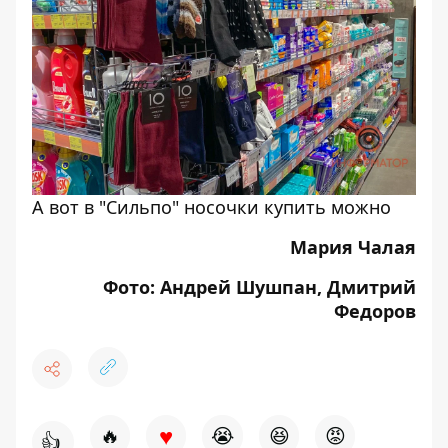
А вот в "Сильпо" носочки купить можно
Мария Чалая
Фото: Андрей Шушпан, Дмитрий
Федоров
♥
🔥
😭
😆
😡
👍