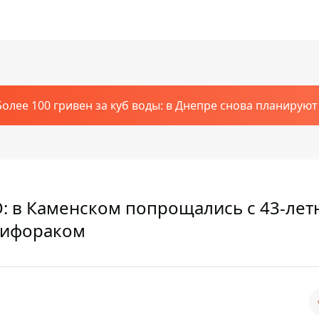
Более 100 гривен за куб воды: в Днепре снова планирую
: в Каменском попрощались с 43-лет
Кифораком