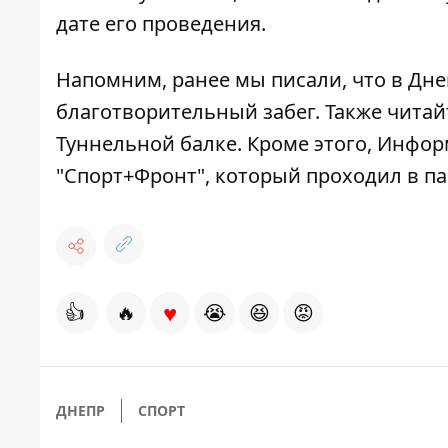
дате его проведения.
Напомним, ранее мы писали, что
в Дне
благотворительный забег
. Также чита
Туннельной балке
. Кроме этого, Инфо
"Спорт+Фронт", который проходил в п
♥
👍
🔥
😭
😆
😡
ДНЕПР
СПОРТ