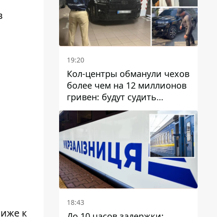
в
19:20
Кол-центры обманули чехов
более чем на 12 миллионов
гривен: будут судить
днепрянина,
организовавшего
транснациональную
преступную организацию
18:43
лиже к
До 10 часов задержки: