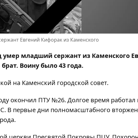
сержант Евгений Кифорак из Каменского
иц умер младший сержант из Каменского Е
брат. Воину было 43 года.
лкой на
Каменский городской совет
.
году окончил ПТУ №26. Долгое время работал
ОС. В первые дни полномасштабного вторже
рода.
кой церкви Пресвятой Покровы ПЦУ. Похоро