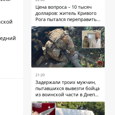
Цена вопроса – 10 тысяч
долларов: житель Кривого
Рога пытался переправить
вской
мужчину в Словакию
ледний
21:20
Задержали троих мужчин,
пытавшихся вывезти бойца
из воинской части в Днепр
за 7 тысяч долларов: среди
них был врач