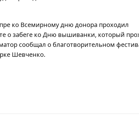
пре ко Всемирному дню донора проходил
йте о
забеге ко Дню вышиванки, который про
рматор сообщал о
благотворительном фестив
арке Шевченко
.