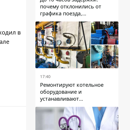
почему отклонились от
графика поезда,
курсирующие через Днепр
и область
ходил в
але
17:40
Ремонтируют котельное
оборудование и
устанавливают
генераторные установки:
как в Днепре готовятся к
отопительному сезону