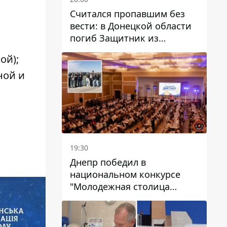
Считался пропавшим без
вести: в Донецкой области
погиб Защитник из
Каменского Антон
ой);
Красовский
ной и
19:30
Днепр победил в
национальном конкурсе
"Молодежная столица
Украины – 2026"