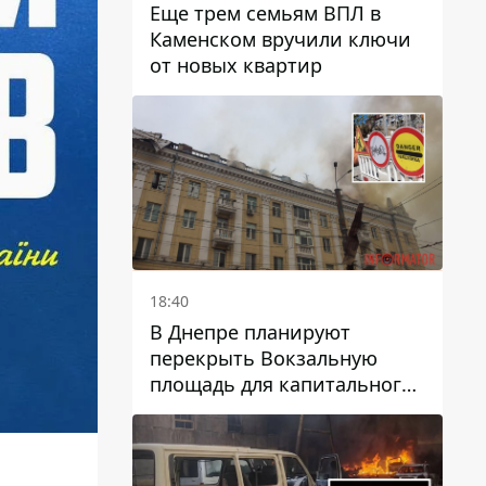
Еще трем семьям ВПЛ в
Каменском вручили ключи
от новых квартир
18:40
В Днепре планируют
перекрыть Вокзальную
площадь для капитального
ремонта дома, в который
попала вражеская ракета:
какие сроки