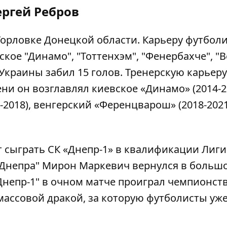
ергей Ребров
Горловке Донецкой области. Карьеру футбол
ское "Динамо", "Тоттенхэм", "Фенербахче", "В
ю Украины забил 15 голов. Тренерскую карьеру
мени
он возглавлял киевское «Динамо»
(2014-2
-2018), венгерский «Ференцварош» (2018-2021)
т сыграть СК «Днепр-1»
в квалификации Лиги
 "Днепра" Мирон
Маркевич вернулся в больш
Днепр-1" в
очном матче проиграл чемпионст
массовой дракой, за которую футболисты уж