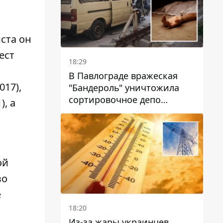
иста
он
ест
18:29
В Павлограде вражеская
017),
"Бандероль" уничтожила
сортировочное депо
, а
"Укрпошти" и убила двух
работниц
ой
во
е
18:20
Из-за жары украинцев