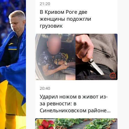
21:20
В Кривом Роге две
женщины подожгли
грузовик
20:40
Ударил ножом в живот из-
за ревности: в
Синельниковском районе
задержали 49-летнего
мужчину за убийство