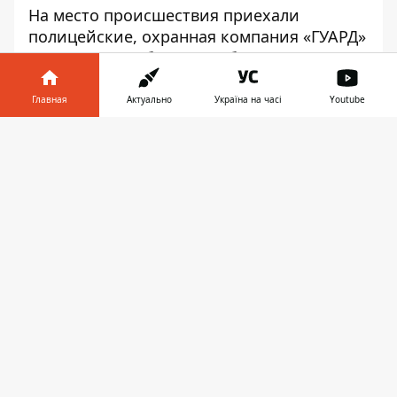
На место происшествия приехали
полицейские, охранная компания «ГУАРД»
и спасатели. Об этом сообщает
Информатор
с места событий.
Главная
Актуально
Україна на часі
Youtube
По словам сотрудников патрульной
полиции, возгорания удалось избежать
Информатор в
Скачать
из-за того, что в магазине сработала
телефоне
👉
сигнализация, и охранная служба
находилась неподалеку. По
предварительной информации,
неизвестные разбили стекло, которое
находится на крыше магазина
Yellowservice и бросили туда горючую
смесь. Сотрудники охранной службы
«ГУАРД» молниеносно приехали и
потушили возгорание с помощью
подручных средств. Огонь был
ликвидирован до приезда спасателей.