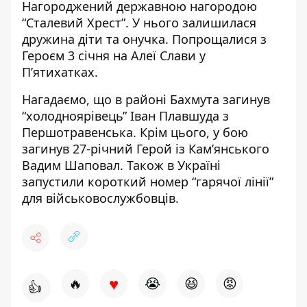
Нагороджений державною нагородою
“Сталевий Хрест”. У нього залишилася
дружина діти та онучка. Попрощалися з
Героєм 3 січня на Алеї Слави у
П’ятихатках.
Нагадаємо, що в районі Бахмута
загинув
“холодноярівець” Іван Плавшуда
з
Першотравенська. Крім цього, у бою
загинув 27-річний Герой із Кам’янського
Вадим Шаповал
. Також в Україні
запустили короткий номер
“гарячої лінії”
для військовослужбовців
.
♥
🔥
😭
😆
😡
👍