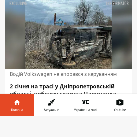
Водій Volkswagen не впорався з керуванням
2 січня на трасі у Дніпропетровській
області, поблизу селища Царичанка,
сталася ДТП. В районі стели
“Дніпропетровська область” Volkswagen
Головна
Актуально
Україна на часі
Youtube
Touran вилетів у кювет та перекинувся
Інформатор у
на бік.
Внаслідок аварії постраждав
Завантажити
телефоні
👉
водій.