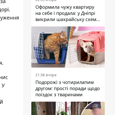
 за
Оформила чужу квартиру
орі.
на себе і продала: у Дніпрі
друження
викрили шахрайську схему
з нерухомістю
я.
21:38 вчора
нис
Подорожі з чотирилапим
 У
другом: прості поради щодо
поїздок з тваринами
ой