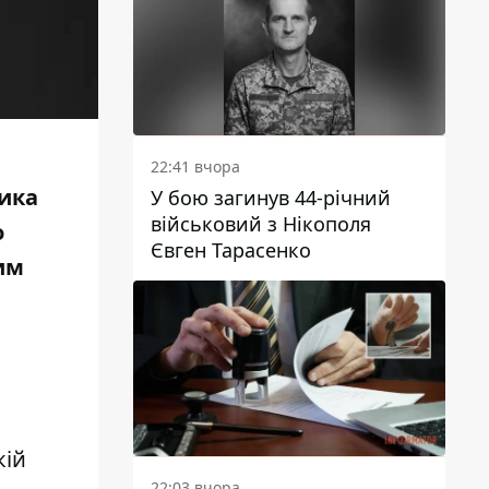
22:41 вчора
ника
У бою загинув 44-річний
військовий з Нікополя
о
Євген Тарасенко
лим
кій
22:03 вчора