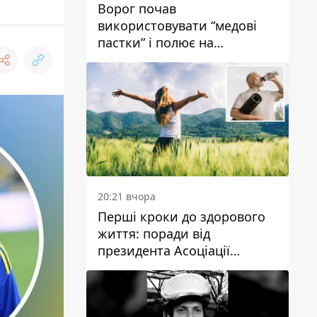
Ворог почав
використовувати “медові
пастки” і полює на
українських військових
20:21 вчора
Перші кроки до здорового
життя: поради від
президента Асоціації
дієтологів України