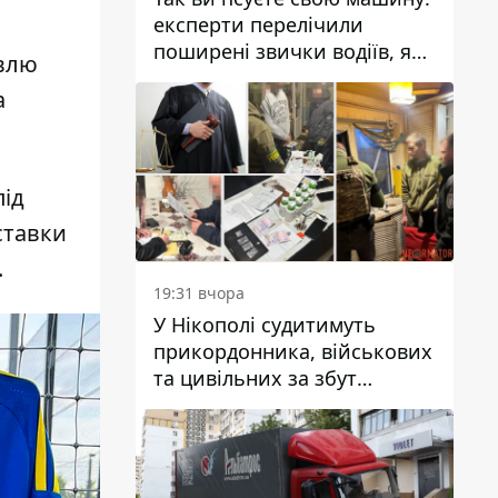
експерти перелічили
поширені звички водіїв, які
івлю
насправді шкодять
а
автомобілю
під
ставки
.
19:31 вчора
У Нікополі судитимуть
прикордонника, військових
та цивільних за збут
психотропів