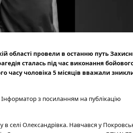
ькій області провели в останню путь Захис
рагедія
сталась під час виконання бойовог
ого часу чоловіка 5 місяців вважали зник
є Інформатор з
посиланням на публікацію
у в селі Олександрівка. Навчався у Покровсь