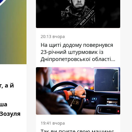
20:13 вчора
На щиті додому повернувся
23-річний штурмовик із
Дніпропетровської області
Богдан Бескровний
, а й
аша
 Зозуля
19:41 вчора
Так ви псуєте свою машину: