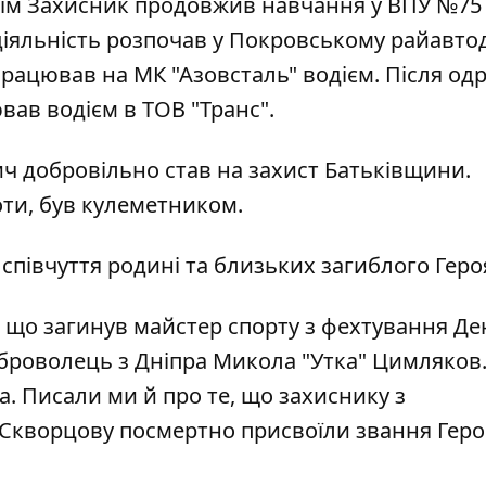
отім Захисник продовжив навчання у ВПУ №75
 діяльність розпочав у Покровському райавтод
 працював на МК "Азовсталь" водієм. Після о
вав водієм в ТОВ "Транс".
вич добровільно став на захист Батьківщини.
оти, був кулеметником.
півчуття родині та близьких загиблого Геро
 що загинув майстер спорту з
фехтування Де
броволець з Дніпра
Микола "Утка" Цимляков.
. Писали ми й про те, що захиснику з
 Скворцову
посмертно присвоїли звання Гер