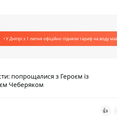
У Дніпрі з 1 липня офіційно підняли тариф на воду ма
сти: попрощалися з Героєм із
лієм Чеберяком
👍