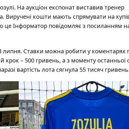
озулі. На аукціон експонат виставив тренер
а. Виручені кошти мають спрямувати на куп
ро це Інформатор повідомляє з посиланням н
13 липня. Ставки можна робити у коментарях 
й крок – 500 гривень, а з моменту останньої 
разі вартість лота сягнула 55 тисяч гривень