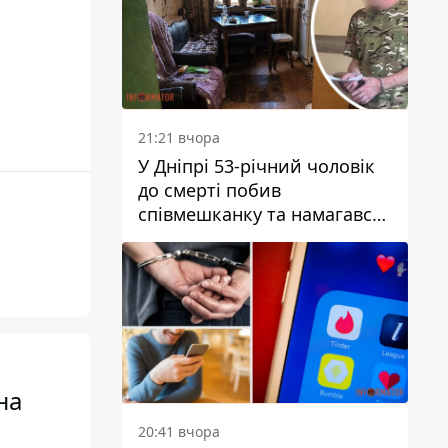
21:21 вчора
У Дніпрі 53-річний чоловік
до смерті побив
співмешканку та намагався
приховати злочин: деталі
на
20:41 вчора