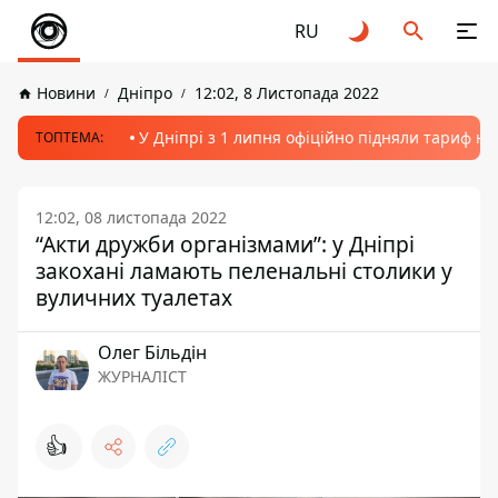
RU
Новини
Дніпро
12:02, 8 Листопада 2022
У Дніпрі з 1 липня офіційно підняли тариф на
ТОПТЕМА:
12:02, 08 листопада 2022
“Акти дружби організмами”: у Дніпрі
закохані ламають пеленальні столики у
вуличних туалетах
Олег Більдін
ЖУРНАЛІСТ
👍