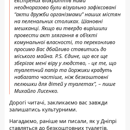
екстрених відкриттів ними
неодноразово були візуально зафіксовані
“акти дружби організмами” наших містян
на пеленальних столиках. Шановні
мешканці. Якщо ви твердо вирішили
провести акт злягання в об’єкті
комунальної власності, то переконливо
просимо Вас дбайливо ставитись до
міського майна. P.S. Єдине, що все ще
зберігає мені віру у людство, - це те, що
туалетний папір та йоржики крадуть
набагато частіше, ніж безкоштовні
пелюшки для дітей у туалетах”, – пише
Михайло Лисенко.
Дорогі читачі, закликаємо вас завжди
залишатись культурними.
Нагадаємо, раніше ми писали,
як у Дніпрі
ставляться до безкоштовних туалетів
.