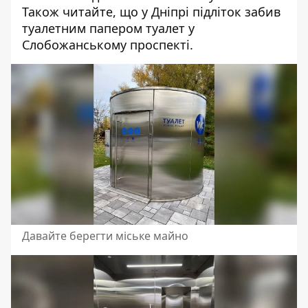
Також читайте,
що у Дніпрі підліток
забив
туалетним папером туалет у
Слобожанському проспекті
.
Давайте берегти міське майно