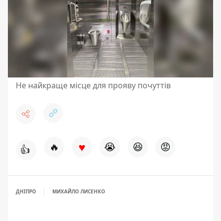
Не найкраще місце для прояву почуттів
♥
🔥
😭
😆
😡
👍
ДНІПРО
МИХАЙЛО ЛИСЕНКО