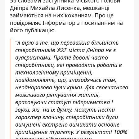
За словами заступника міського голови
Дніпра Михайла Лисенка, мешканці
займаються на них коханням. Про це
повідомляє Інформатор з посиланням на
його
публікацію
.
“Я вірю в те, що переважна більшість
співробітників ЖКГ міста Дніпра не є
вуаєристами. Проте доволі часто
співробітники, які проводять роботи в
технологічному приміщенні,
повідомляють, що, знаходячись там,
неодноразово чули крики. Для своєчасного
можливого рятування життя,
враховуючи статут підприємства і
звуки, які, на їх думку, можуть нести
характер злочину, співробітники були
вимушені екстрено вимикати основне
приміщення туалету. У результаті 100%