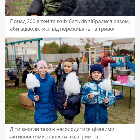
Понад 200 дітей та їхніх батьків зібралися разом,
аби відволіктися від переживань та тривог
Діти змогли також насолодитися цікавими
активностями, нанести аквагрим та