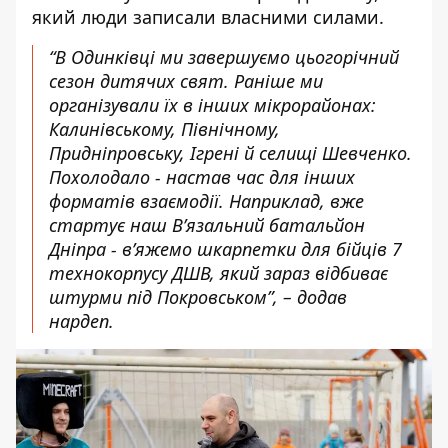
який люди записали власними силами.
“В Одинківці ми завершуємо цьогорічний
сезон дитячих свят. Раніше ми
організували їх в інших мікрорайонах:
Калинівському, Північному,
Придніпровську, Ігрені й селищі Шевченко.
Похолодало - настав час для інших
форматів взаємодії. Наприклад, вже
стартує наш Вʼязальний батальйон
Дніпра - вʼяжемо шкарпетки для бійців 7
технокорпусу ДШВ, який зараз відбиває
штурми під Покровськом”, – додав
нардеп.