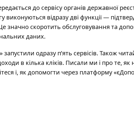
редається до сервісу органів державної реєст
гу виконуються відразу дві функції — підтве
 Це значно скоротить обслуговування та доп
ональних даних.
» запустили одразу п’ять сервісів
. Також чита
оходи в кілька кліків
. Писали ми і про те,
як 
йтеся і,
як допомогти через платформу «єДоп