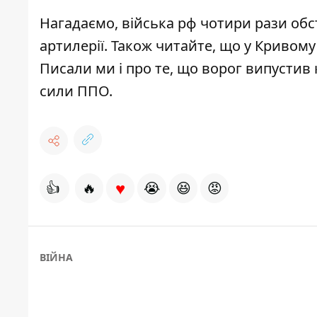
Нагадаємо,
війська рф чотири рази обс
артилерії
. Також читайте, що
у Кривому
Писали ми і про те, що
ворог випустив 
сили ППО.
♥
👍
🔥
😭
😆
😡
ВІЙНА