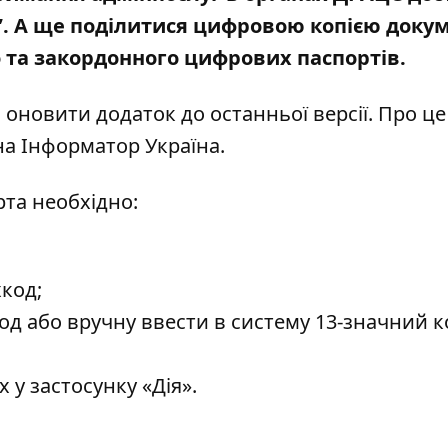
ї”. А ще поділитися цифровою копією доку
 та закордонного цифрових паспортів.
оновити додаток до останньої версії. Про це
на
Інформатор Україна
.
рта необхідно:
код;
д або вручну ввести в систему 13-значний к
 у застосунку «Дія».