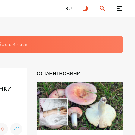
RU
йже в 3 рази
ОСТАННІ НОВИНИ
инки