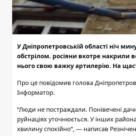
У Дніпропетровській області ніч ми
обстрілом. росіяни вкотре накрили 
нього свою важку артилерію. На щас
Про це
повідомив
голова Дніпропетров
Інформатор.
“Люди не постраждали. Понівечені дачн
руйнаціях уточнюється. У інших района
хвилину спокійно”, — написав Резніче