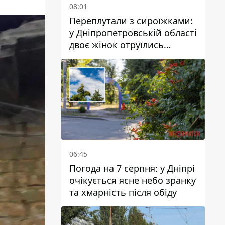
08:01
Переплутали з сироїжками:
у Дніпропетровській області
двоє жінок отруїлись
грибами
06:45
Погода на 7 серпня: у Дніпрі
очікується ясне небо зранку
та хмарність після обіду