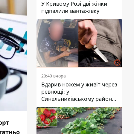
У Кривому Розі дві жінки
підпалили вантажівку
20:40 вчора
Вдарив ножем у живіт через
ревнощі: у
Синельниківському районі
затримали 49-річного
чоловіка за вбивство
орт
татньо