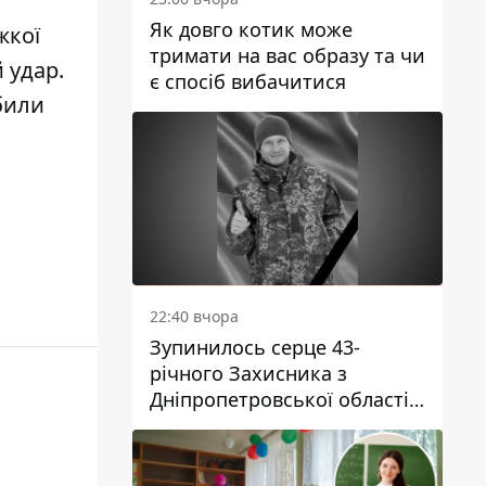
Як довго котик може
жкої
тримати на вас образу та чи
 удар
.
є спосіб вибачитися
збили
22:40 вчора
Зупинилось серце 43-
річного Захисника з
Дніпропетровської області
Євгена Зінченка