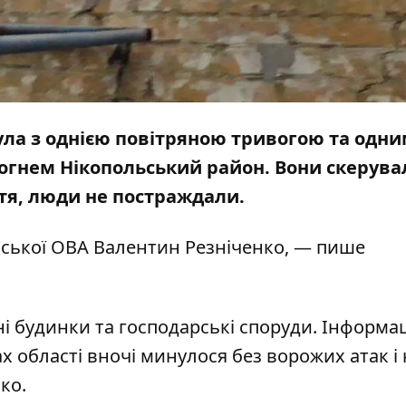
нула з однією повітряною тривогою та одн
вогнем Нікопольський район. Вони
скерува
тя, люди не постраждали.
ської ОВА Валентин Резніченко, — пише
і будинки та господарські споруди. Інформац
х області вночі минулося без ворожих атак і
нко.