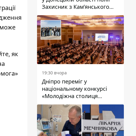
Захисник з Кам’янського
рації
Антон Красовський
рдження
оможе
йте,
як
на
омога»
19:30 вчора
Дніпро переміг у
національному конкурсі
«Молодіжна столиця
України – 2026»