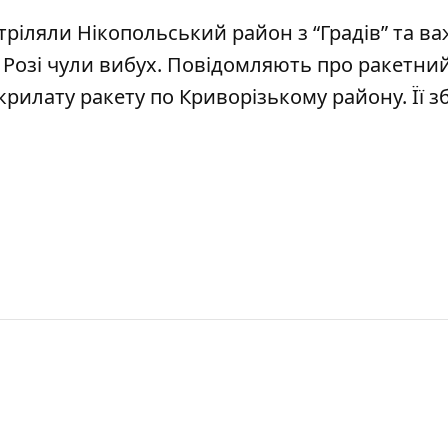
тріляли Нікопольський район з “Градів” та ва
 Розі чули вибух.
Повідомляють про ракетний
крилату ракету по Криворізькому району
. Її 