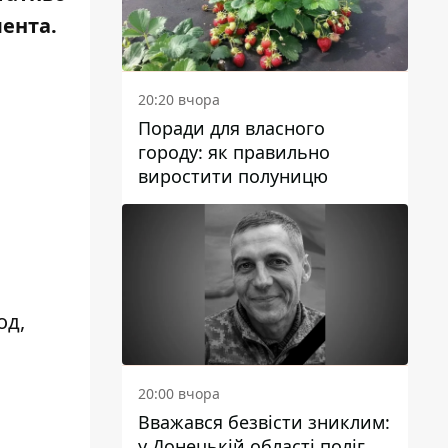
мента.
20:20 вчора
Поради для власного
городу: як правильно
виростити полуницю
од,
20:00 вчора
Вважався безвісти зниклим:
у Донецькій області поліг