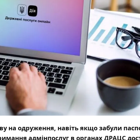
ву на одруження, навіть якщо забули пасп
отримання
адмінпослуг
в органах ДРАЦС дос