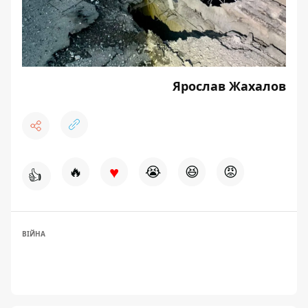
Ярослав Жахалов
♥
🔥
😭
😆
😡
👍
ВІЙНА