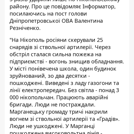
району. Про це повідомляє Інформатор,
посилаючись на пост голови
Дніпропетровської ОВА Валентина
Резніченко.
"На Нікополь росіяни скерували 25
снарядів зі ствольної артилерії. Через
обстріл сталася сильна пожежа на
підприємстві - вогонь знищив обладнання.
У місті понівечена школа, один будинок
зруйнований, зо два десятки -
пошкоджені. Виведені з ладу газогони та
лінії електропередач. Без світла - понад 3
000 нікопольчан. Працюють аварійні
бригади. Люди не постраждали.
Марганецьку громаду тричі накрили
вогнем зі ствольної артилерії та «Градів».
Люди не ушкоджені. У Марганці
пошкоджена високовольтна лінія -