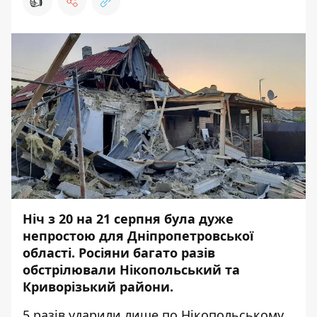
👍
Ніч з 20 на 21 серпня була дуже
непростою для Дніпропетровської
області. Росіяни багато разів
обстрілювали Нікопольський та
Криворізький райони.
5 разів ударили лише по Нікопольському