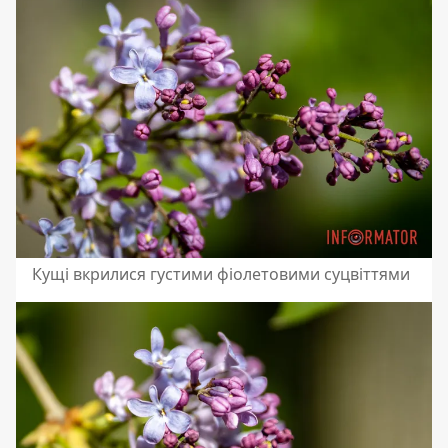
Кущі вкрилися густими фіолетовими суцвіттями