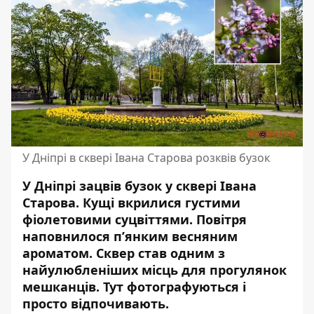
У Дніпрі в сквері Івана Старова розквів бузок
У Дніпрі зацвів бузок у сквері Івана
Старова. Кущі вкрилися густими
фіолетовими суцвіттями. Повітря
наповнилося п’янким весняним
ароматом. Сквер став одним з
найулюбленіших місць для прогулянок
мешканців. Тут фотографуються і
просто відпочивають.