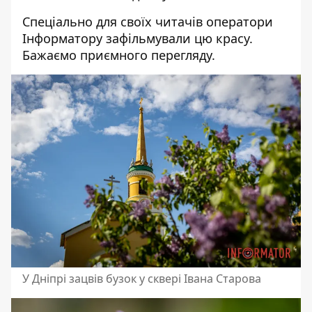
Спеціально для своїх читачів оператори
Інформатору зафільмували цю красу.
Бажаємо приємного перегляду.
У Дніпрі зацвів бузок у сквері Івана Старова