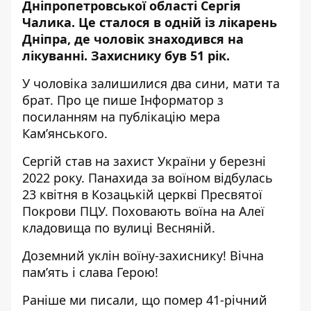
Дніпропетровської області Сергія
Чалика. Це сталося в одній із лікарень
Дніпра, де чоловік знаходився на
лікуванні. Захиснику був 51 рік.
У чоловіка залишилися два сини, мати та
брат. Про це пише Інформатор з
посиланням
на публікацію мера
Кам’янського
.
Сергій став на захист України у березні
2022 року. Панахида за воїном відбулась
23 квітня в Козацькій церкві Пресвятої
Покрови ПЦУ. Поховають воїна на Алеї
кладовища по вулиці Весняній.
Доземний уклін воїну-захиснику! Вічна
пам’ять і слава Герою!
Раніше ми писали, що
помер 41-річний