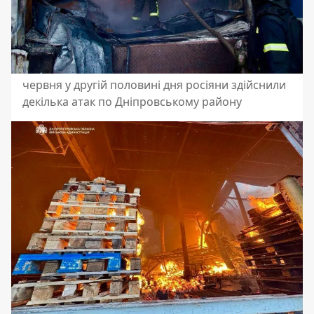
червня у другій половині дня росіяни здійснили
декілька атак по Дніпровському району