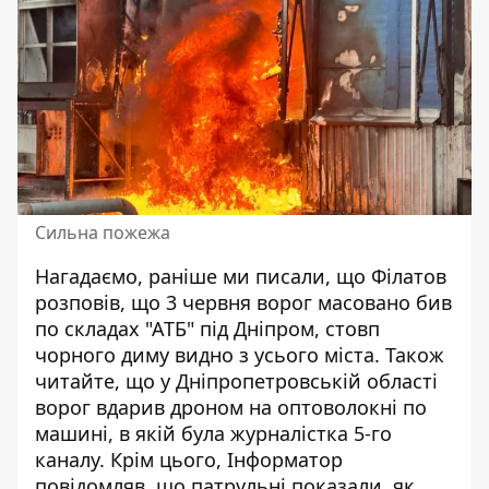
Сильна пожежа
Нагадаємо, раніше ми писали, що
Філатов
розповів, що 3 червня ворог масовано бив
по складах "АТБ" під Дніпром, стовп
чорного диму видно з усього міста
. Також
читайте, що
у Дніпропетровській області
ворог вдарив дроном на оптоволокні по
машині, в якій була журналістка 5-го
каналу
. Крім цього, Інформатор
повідомляв, що
патрульні показали, як