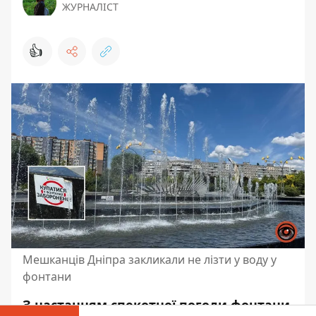
ЖУРНАЛІСТ
👍
Мешканців Дніпра закликали не лізти у воду у
фонтани
З настанням спекотної погоди фонтани